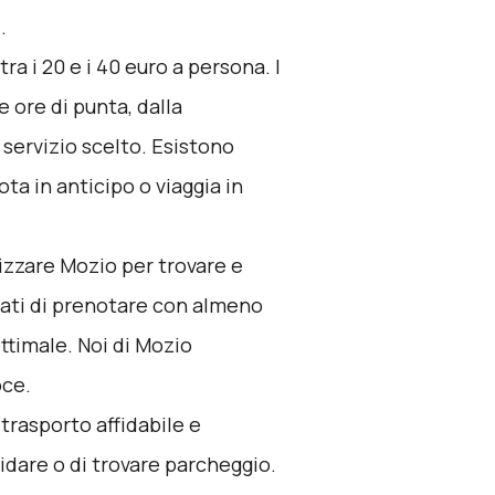
.
ra i 20 e i 40 euro a persona. I
 ore di punta, dalla
 servizio scelto. Esistono
a in anticipo o viaggia in
lizzare
Mozio
per trovare e
urati di prenotare con almeno
ottimale. Noi di Mozio
oce.
 trasporto affidabile e
idare o di trovare parcheggio.