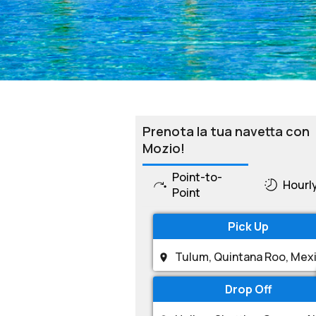
Prenota la tua navetta con
Mozio!
Point-to-
Hourl
Point
Pick Up
Drop Off