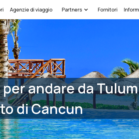
ri
Agenzie di viaggio
Partners
Fornitori
Inform
 per andare da Tulum
rto di Cancun