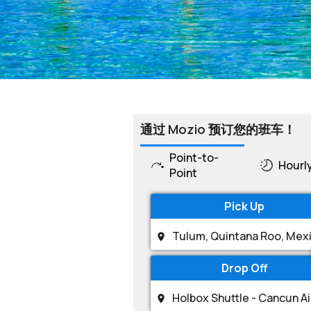
通过 Mozio 预订您的班车！
Point-to-
Hourl
Point
Pick Up
Drop Off