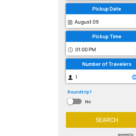
Pickup Date
August 09
Pickup Time
01:00 PM
Number of Travelers
Roundtrip?
No
SEARCH
powered by