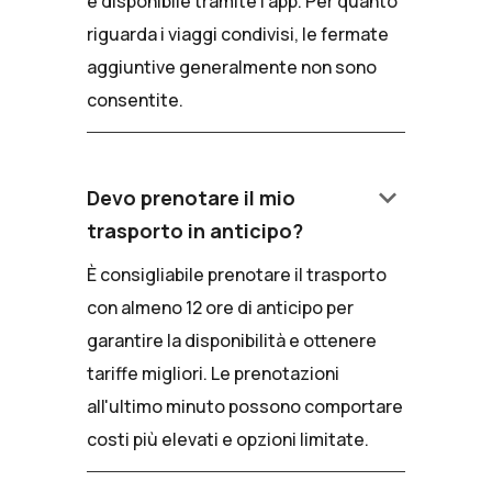
è disponibile tramite l'app. Per quanto
riguarda i viaggi condivisi, le fermate
aggiuntive generalmente non sono
consentite.
keyboard_arrow_down
Devo prenotare il mio
trasporto in anticipo?
È consigliabile prenotare il trasporto
con almeno 12 ore di anticipo per
garantire la disponibilità e ottenere
tariffe migliori. Le prenotazioni
all'ultimo minuto possono comportare
costi più elevati e opzioni limitate.