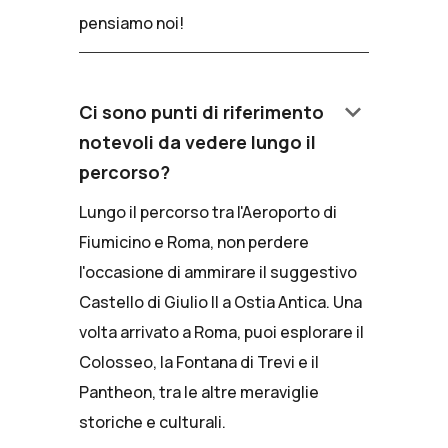
pensiamo noi!
keyboard_arrow_down
Ci sono punti di riferimento
notevoli da vedere lungo il
percorso?
Lungo il percorso tra l'Aeroporto di
Fiumicino e Roma, non perdere
l'occasione di ammirare il suggestivo
Castello di Giulio II a Ostia Antica. Una
volta arrivato a Roma, puoi esplorare il
Colosseo, la Fontana di Trevi e il
Pantheon, tra le altre meraviglie
storiche e culturali.