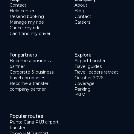
Contact
About
Help center
Blog
Resend booking
Contact
Manage my ride
Careers
Cancel my ride
Can’t find my driver
For partners
Explore
Become a business
Airport transfer
partner
Travel guides
Corporate & business
Travel leaders retreat |
travel companies
October 2026
Become a transfer
Coverage
company partner
Parking
eSIM
Popular routes
Punta Cana PUJ airport
transfer
Tokyo HND airport