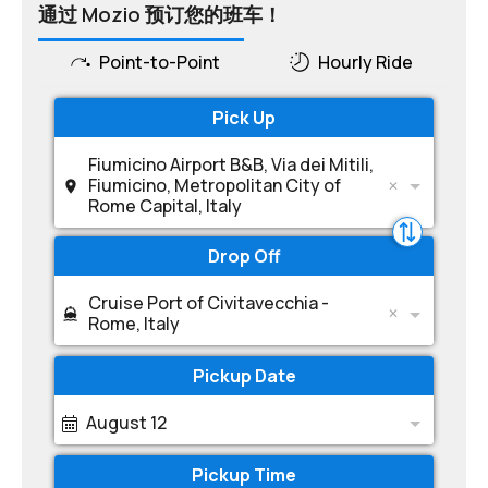
通过 Mozio 预订您的班车！
Point-to-Point
Hourly Ride
Pick Up
Fiumicino Airport B&B, Via dei Mitili,
Fiumicino, Metropolitan City of
Rome Capital, Italy
Drop Off
Cruise Port of Civitavecchia -
Rome, Italy
Pickup Date
August 12
Pickup Time