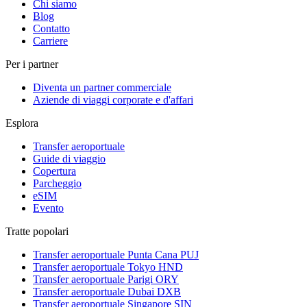
Chi siamo
Blog
Contatto
Carriere
Per i partner
Diventa un partner commerciale
Aziende di viaggi corporate e d'affari
Esplora
Transfer aeroportuale
Guide di viaggio
Copertura
Parcheggio
eSIM
Evento
Tratte popolari
Transfer aeroportuale Punta Cana PUJ
Transfer aeroportuale Tokyo HND
Transfer aeroportuale Parigi ORY
Transfer aeroportuale Dubai DXB
Transfer aeroportuale Singapore SIN