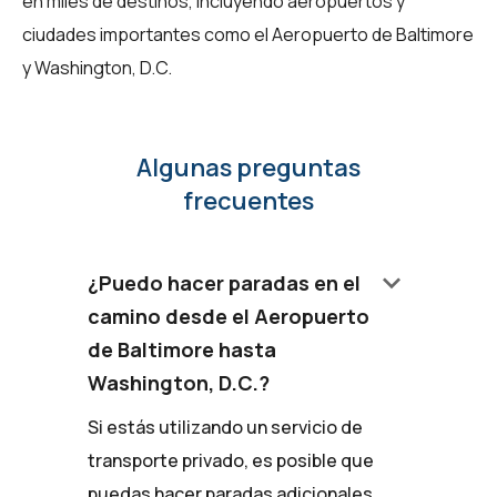
en miles de destinos, incluyendo aeropuertos y
ciudades importantes como el Aeropuerto de Baltimore
y Washington, D.C.
Algunas preguntas
frecuentes
keyboard_arrow_down
¿Puedo hacer paradas en el
camino desde el Aeropuerto
de Baltimore hasta
Washington, D.C.?
Si estás utilizando un servicio de
transporte privado, es posible que
puedas hacer paradas adicionales