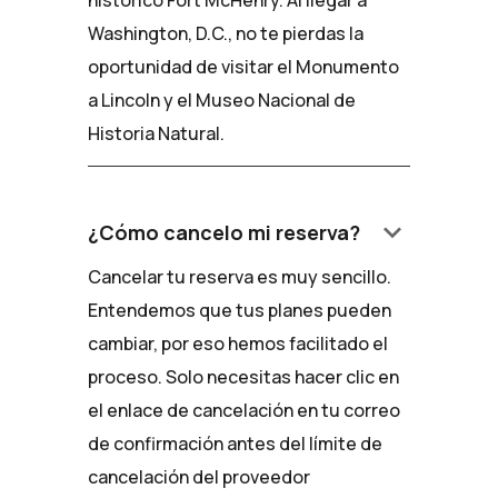
histórico Fort McHenry. Al llegar a
Washington, D.C., no te pierdas la
oportunidad de visitar el Monumento
a Lincoln y el Museo Nacional de
Historia Natural.
keyboard_arrow_down
¿Cómo cancelo mi reserva?
Cancelar tu reserva es muy sencillo.
Entendemos que tus planes pueden
cambiar, por eso hemos facilitado el
proceso. Solo necesitas hacer clic en
el enlace de cancelación en tu correo
de confirmación antes del límite de
cancelación del proveedor