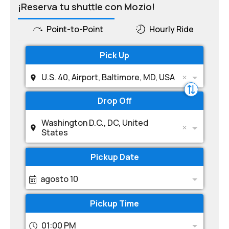
¡Reserva tu shuttle con Mozio!
Point-to-Point
Hourly Ride
Pick Up
U.S. 40, Airport, Baltimore, MD, USA
Drop Off
Washington D.C., DC, United
States
Pickup Date
agosto 10
Pickup Time
01:00 PM