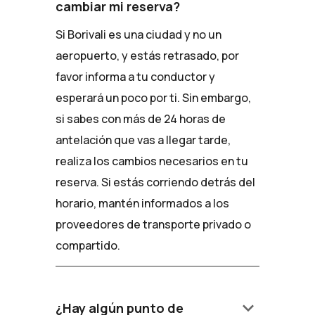
cambiar mi reserva?
Si Borivali es una ciudad y no un
aeropuerto, y estás retrasado, por
favor informa a tu conductor y
esperará un poco por ti. Sin embargo,
si sabes con más de 24 horas de
antelación que vas a llegar tarde,
realiza los cambios necesarios en tu
reserva. Si estás corriendo detrás del
horario, mantén informados a los
proveedores de transporte privado o
compartido.
keyboard_arrow_down
¿Hay algún punto de