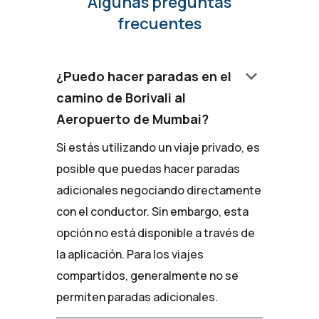
Algunas preguntas
frecuentes
keyboard_arrow_down
¿Puedo hacer paradas en el
camino de Borivali al
Aeropuerto de Mumbai?
Si estás utilizando un viaje privado, es
posible que puedas hacer paradas
adicionales negociando directamente
con el conductor. Sin embargo, esta
opción no está disponible a través de
la aplicación. Para los viajes
compartidos, generalmente no se
permiten paradas adicionales.