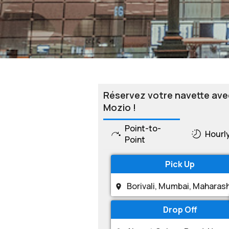
Réservez votre navette ave
Mozio !
Point-to-
Hourl
Point
Pick Up
Drop Off