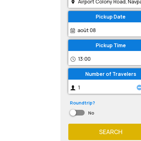
Pickup Date
août 08
Pickup Time
13:00
Number of Travelers
Roundtrip?
No
SEARCH