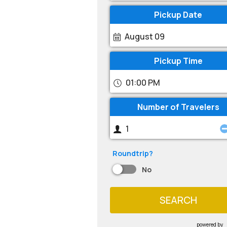
Pickup Date
August 09
Pickup Time
01:00 PM
Number of Travelers
Roundtrip?
No
SEARCH
powered by