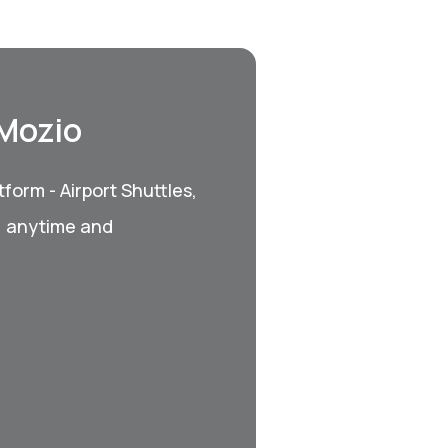
 Mozio
form - Airport Shuttles,
, anytime and