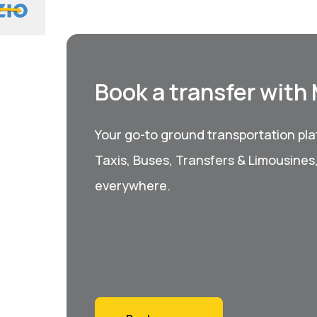
Book a transfer with
Your go-to ground transportation plat
Taxis, Buses, Transfers & Limousines
everywhere.