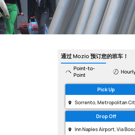
通过 Mozio 预订您的班车！
Point-to-
Hourl
Point
Pick Up
Drop Off