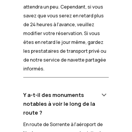
attendra un peu. Cependant, si vous
savez que vous serez en retard plus
de 24 heures à l'avance, veuillez
modifier votre réservation. Si vous
êtes en retard le jour même, gardez
les prestataires de transport privé ou
de notre service de navette partagée
informés.
keyboard_arrow_down
Y a-t-il des monuments
notables à voir le long de la
route ?
En route de Sorrente à l'aéroport de