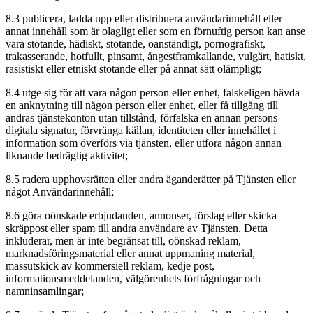
8.3 publicera, ladda upp eller distribuera användarinnehåll eller
annat innehåll som är olagligt eller som en förnuftig person kan anse
vara stötande, hädiskt, stötande, oanständigt, pornografiskt,
trakasserande, hotfullt, pinsamt, ångestframkallande, vulgärt, hatiskt,
rasistiskt eller etniskt stötande eller på annat sätt olämpligt;
8.4 utge sig för att vara någon person eller enhet, falskeligen hävda
en anknytning till någon person eller enhet, eller få tillgång till
andras tjänstekonton utan tillstånd, förfalska en annan persons
digitala signatur, förvränga källan, identiteten eller innehållet i
information som överförs via tjänsten, eller utföra någon annan
liknande bedräglig aktivitet;
8.5 radera upphovsrätten eller andra äganderätter på Tjänsten eller
något Användarinnehåll;
8.6 göra oönskade erbjudanden, annonser, förslag eller skicka
skräppost eller spam till andra användare av Tjänsten. Detta
inkluderar, men är inte begränsat till, oönskad reklam,
marknadsföringsmaterial eller annat uppmaning material,
massutskick av kommersiell reklam, kedje post,
informationsmeddelanden, välgörenhets förfrågningar och
namninsamlingar;