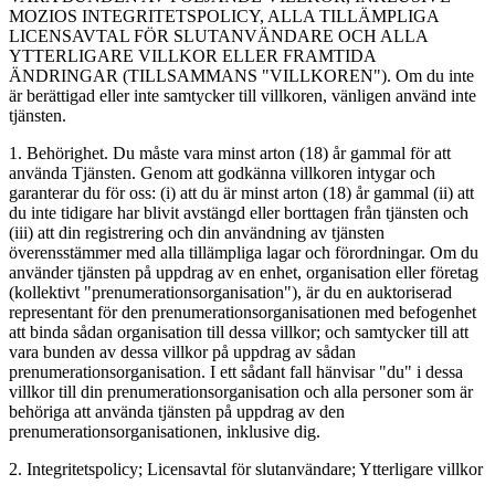
MOZIOS INTEGRITETSPOLICY, ALLA TILLÄMPLIGA
LICENSAVTAL FÖR SLUTANVÄNDARE OCH ALLA
YTTERLIGARE VILLKOR ELLER FRAMTIDA
ÄNDRINGAR (TILLSAMMANS "VILLKOREN"). Om du inte
är berättigad eller inte samtycker till villkoren, vänligen använd inte
tjänsten.
1. Behörighet. Du måste vara minst arton (18) år gammal för att
använda Tjänsten. Genom att godkänna villkoren intygar och
garanterar du för oss: (i) att du är minst arton (18) år gammal (ii) att
du inte tidigare har blivit avstängd eller borttagen från tjänsten och
(iii) att din registrering och din användning av tjänsten
överensstämmer med alla tillämpliga lagar och förordningar. Om du
använder tjänsten på uppdrag av en enhet, organisation eller företag
(kollektivt "prenumerationsorganisation"), är du en auktoriserad
representant för den prenumerationsorganisationen med befogenhet
att binda sådan organisation till dessa villkor; och samtycker till att
vara bunden av dessa villkor på uppdrag av sådan
prenumerationsorganisation. I ett sådant fall hänvisar "du" i dessa
villkor till din prenumerationsorganisation och alla personer som är
behöriga att använda tjänsten på uppdrag av den
prenumerationsorganisationen, inklusive dig.
2. Integritetspolicy; Licensavtal för slutanvändare; Ytterligare villkor