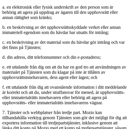
a. en elektronisk eller fysisk underskrift av den person som är
behörig att agera på uppdrag av ägaren till den upphovsrätt eller
annan rättighet som kränks;
b. en beskrivning av det upphovsrättsskyddade verket eller annan
immateriell egendom som du hävdar har utsatts för intrång;
c. en beskrivning av det material som du hävdar gör intrång och var
det finns på Tjänsten;
d. din adress, ditt telefonnummer och din e-postadress;
e. ett uttalande från dig om att du har en god tro att användningen av
materialet på Tjänsten som du klagar på inte är tillåten av
upphovsrättsinnehavaren, dess agent eller lagen; och
f. ett uttalande från dig att ovanstående information i ditt meddelande
är korrekt och att du, under straffansvar för mened, är upphovsrätts-
eller immaterialrätts innehavaren eller behörig att agera på
upphovsrätts- eller immaterialrätts innehavarens vägnar.
7. Tjänster och webbplatser från tredje part. Mozio kan
tillhandahålla verktyg genom Tjänsten som gör det möjligt för dig att
exportera information till tredjepartstjänster, inklusive genom att
länka ditt konto på Mozio med ett konto på tredjepartstjänster, såsom