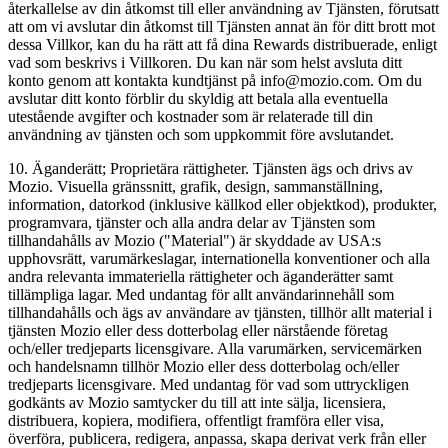
återkallelse av din åtkomst till eller användning av Tjänsten, förutsatt
att om vi avslutar din åtkomst till Tjänsten annat än för ditt brott mot
dessa Villkor, kan du ha rätt att få dina Rewards distribuerade, enligt
vad som beskrivs i Villkoren. Du kan när som helst avsluta ditt
konto genom att kontakta kundtjänst på info@mozio.com. Om du
avslutar ditt konto förblir du skyldig att betala alla eventuella
utestående avgifter och kostnader som är relaterade till din
användning av tjänsten och som uppkommit före avslutandet.
10. Äganderätt; Proprietära rättigheter. Tjänsten ägs och drivs av
Mozio. Visuella gränssnitt, grafik, design, sammanställning,
information, datorkod (inklusive källkod eller objektkod), produkter,
programvara, tjänster och alla andra delar av Tjänsten som
tillhandahålls av Mozio ("Material") är skyddade av USA:s
upphovsrätt, varumärkeslagar, internationella konventioner och alla
andra relevanta immateriella rättigheter och äganderätter samt
tillämpliga lagar. Med undantag för allt användarinnehåll som
tillhandahålls och ägs av användare av tjänsten, tillhör allt material i
tjänsten Mozio eller dess dotterbolag eller närstående företag
och/eller tredjeparts licensgivare. Alla varumärken, servicemärken
och handelsnamn tillhör Mozio eller dess dotterbolag och/eller
tredjeparts licensgivare. Med undantag för vad som uttryckligen
godkänts av Mozio samtycker du till att inte sälja, licensiera,
distribuera, kopiera, modifiera, offentligt framföra eller visa,
överföra, publicera, redigera, anpassa, skapa derivat verk från eller