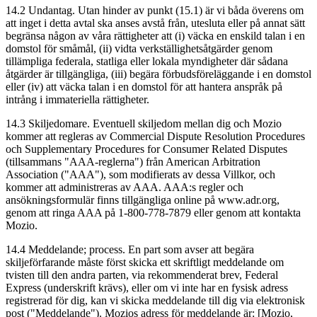
14.2 Undantag. Utan hinder av punkt (15.1) är vi båda överens om
att inget i detta avtal ska anses avstå från, utesluta eller på annat sätt
begränsa någon av våra rättigheter att (i) väcka en enskild talan i en
domstol för småmål, (ii) vidta verkställighetsåtgärder genom
tillämpliga federala, statliga eller lokala myndigheter där sådana
åtgärder är tillgängliga, (iii) begära förbudsföreläggande i en domstol
eller (iv) att väcka talan i en domstol för att hantera anspråk på
intrång i immateriella rättigheter.
14.3 Skiljedomare. Eventuell skiljedom mellan dig och Mozio
kommer att regleras av Commercial Dispute Resolution Procedures
och Supplementary Procedures for Consumer Related Disputes
(tillsammans "AAA-reglerna") från American Arbitration
Association ("AAA"), som modifierats av dessa Villkor, och
kommer att administreras av AAA. AAA:s regler och
ansökningsformulär finns tillgängliga online på www.adr.org,
genom att ringa AAA på 1-800-778-7879 eller genom att kontakta
Mozio.
14.4 Meddelande; process. En part som avser att begära
skiljeförfarande måste först skicka ett skriftligt meddelande om
tvisten till den andra parten, via rekommenderat brev, Federal
Express (underskrift krävs), eller om vi inte har en fysisk adress
registrerad för dig, kan vi skicka meddelande till dig via elektronisk
post ("Meddelande"). Mozios adress för meddelande är: [Mozio,