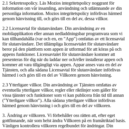
2.1 Sekretesspolicy. Läs Mozios integritetspolicy noggrant för
information om vår insamling, användning och utlämnande av din
personliga information. Mozios integritetspolicy införlivas härmed
genom hänvisning till, och görs till en del av, dessa villkor.
2.2 Licensavtal för slutanvändare. Din användning av en
mobilapplikation eller annan nedladdningsbar programvara som vi
kan tillhandahålla (var och en, en "App") omfattas av ett licensavtal
för slutanvändare. Det tillämpliga licensavtalet för slutanvändare
beror på den plattform som appen är utformad för att köras på och
appens funktioner. Licensavtalet för slutanvändare kommer att
presenteras för dig när du laddar ner och/eller installerar appen och
kommer att vara tillgängligt via appen. Appar anses vara en del av
Tjänsten, och alla sådana Licensavtal för slutanvändare införlivas
härmed i och görs till en del av Villkoren genom hänvisning.
2.3 Ytterligare villkor. Din användning av Tjänsten omfattas av
eventuella ytterligare villkor, regler eller riktlinjer som gäller för
vissa tjänster och funktioner som vi kan publicera från tid till annan
("Ytterligare villkor"). Alla sådana ytterligare villkor införlivas
härmed genom hänvisning i och görs till en del av villkoren.
3. Ändring av villkoren. Vi förbehåller oss rätten att, efter eget
gottfinnande, när som helst ändra Villkoren på en framåtriktad basis.
Vänligen kontrollera villkoren regelbundet för ändringar. Din