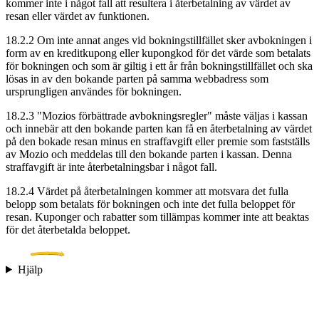
kommer inte i något fall att resultera i återbetalning av värdet av
resan eller värdet av funktionen.
18.2.2 Om inte annat anges vid bokningstillfället sker avbokningen i
form av en kreditkupong eller kupongkod för det värde som betalats
för bokningen och som är giltig i ett år från bokningstillfället och ska
lösas in av den bokande parten på samma webbadress som
ursprungligen användes för bokningen.
18.2.3 "Mozios förbättrade avbokningsregler" måste väljas i kassan
och innebär att den bokande parten kan få en återbetalning av värdet
på den bokade resan minus en straffavgift eller premie som fastställs
av Mozio och meddelas till den bokande parten i kassan. Denna
straffavgift är inte återbetalningsbar i något fall.
18.2.4 Värdet på återbetalningen kommer att motsvara det fulla
belopp som betalats för bokningen och inte det fulla beloppet för
resan. Kuponger och rabatter som tillämpas kommer inte att beaktas
för det återbetalda beloppet.
Hjälp