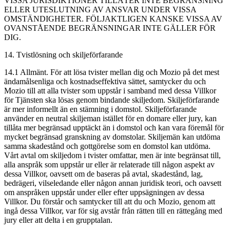
VISSA JURISDIKTIONER TILLÅTER INTE BEGRÄNSNING
ELLER UTESLUTNING AV ANSVAR UNDER VISSA
OMSTÄNDIGHETER. FÖLJAKTLIGEN KANSKE VISSA AV
OVANSTÅENDE BEGRÄNSNINGAR INTE GÄLLER FÖR
DIG.
14. Tvistlösning och skiljeförfarande
14.1 Allmänt. För att lösa tvister mellan dig och Mozio på det mest
ändamålsenliga och kostnadseffektiva sättet, samtycker du och
Mozio till att alla tvister som uppstår i samband med dessa Villkor
för Tjänsten ska lösas genom bindande skiljedom. Skiljeförfarande
är mer informellt än en stämning i domstol. Skiljeförfarande
använder en neutral skiljeman istället för en domare eller jury, kan
tillåta mer begränsad upptäckt än i domstol och kan vara föremål för
mycket begränsad granskning av domstolar. Skiljemän kan utdöma
samma skadestånd och gottgörelse som en domstol kan utdöma.
Vårt avtal om skiljedom i tvister omfattar, men är inte begränsat till,
alla anspråk som uppstår ur eller är relaterade till någon aspekt av
dessa Villkor, oavsett om de baseras på avtal, skadestånd, lag,
bedrägeri, vilseledande eller någon annan juridisk teori, och oavsett
om anspråken uppstår under eller efter uppsägningen av dessa
Villkor. Du förstår och samtycker till att du och Mozio, genom att
ingå dessa Villkor, var för sig avstår från rätten till en rättegång med
jury eller att delta i en grupptalan.