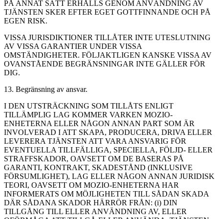
PÅ ANNAT SÄTT ERHÅLLS GENOM ANVÄNDNING AV
TJÄNSTEN SKER EFTER EGET GOTTFINNANDE OCH PÅ
EGEN RISK.
VISSA JURISDIKTIONER TILLÅTER INTE UTESLUTNING
AV VISSA GARANTIER UNDER VISSA
OMSTÄNDIGHETER. FÖLJAKTLIGEN KANSKE VISSA AV
OVANSTÅENDE BEGRÄNSNINGAR INTE GÄLLER FÖR
DIG.
13. Begränsning av ansvar.
I DEN UTSTRÄCKNING SOM TILLÅTS ENLIGT
TILLÄMPLIG LAG KOMMER VARKEN MOZIO-
ENHETERNA ELLER NÅGON ANNAN PART SOM ÄR
INVOLVERAD I ATT SKAPA, PRODUCERA, DRIVA ELLER
LEVERERA TJÄNSTEN ATT VARA ANSVARIG FÖR
EVENTUELLA TILLFÄLLIGA, SPECIELLA, FÖLJD- ELLER
STRAFFSKADOR, OAVSETT OM DE BASERAS PÅ
GARANTI, KONTRAKT, SKADESTÅND (INKLUSIVE
FÖRSUMLIGHET), LAG ELLER NÅGON ANNAN JURIDISK
TEORI, OAVSETT OM MOZIO-ENHETERNA HAR
INFORMERATS OM MÖJLIGHETEN TILL SÅDAN SKADA
DÄR SÅDANA SKADOR HÄRRÖR FRÅN: (i) DIN
TILLGÅNG TILL ELLER ANVÄNDNING AV, ELLER