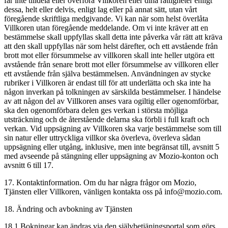
får inte tilldela eller överföra Villkoren eller dina rättigheter enligt
dessa, helt eller delvis, enligt lag eller på annat sätt, utan vårt
föregående skriftliga medgivande. Vi kan när som helst överlåta
Villkoren utan föregående meddelande. Om vi inte kräver att en
bestämmelse skall uppfyllas skall detta inte påverka vår rätt att kräva
att den skall uppfyllas när som helst därefter, och ett avstående från
brott mot eller försummelse av villkoren skall inte heller utgöra ett
avstående från senare brott mot eller försummelse av villkoren eller
ett avstående från själva bestämmelsen. Användningen av stycke
rubriker i Villkoren är endast till för att underlätta och ska inte ha
någon inverkan på tolkningen av särskilda bestämmelser. I händelse
av att någon del av Villkoren anses vara ogiltig eller ogenomförbar,
ska den ogenomförbara delen ges verkan i största möjliga
utsträckning och de återstående delarna ska förbli i full kraft och
verkan. Vid uppsägning av Villkoren ska varje bestämmelse som till
sin natur eller uttryckliga villkor ska överleva, överleva sådan
uppsägning eller utgång, inklusive, men inte begränsat till, avsnitt 5
med avseende på stängning eller uppsägning av Mozio-konton och
avsnitt 6 till 17.
17. Kontaktinformation. Om du har några frågor om Mozio,
Tjänsten eller Villkoren, vänligen kontakta oss på info@mozio.com.
18. Ändring och avbokning av Tjänsten
18.1 Bokningar kan ändras via den självbetjäningsportal som görs