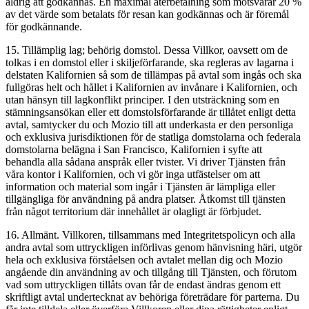
aldrig att godkännas. En maximal återbetalning som motsvarar 20 %
av det värde som betalats för resan kan godkännas och är föremål
för godkännande.
15. Tillämplig lag; behörig domstol. Dessa Villkor, oavsett om de
tolkas i en domstol eller i skiljeförfarande, ska regleras av lagarna i
delstaten Kalifornien så som de tillämpas på avtal som ingås och ska
fullgöras helt och hållet i Kalifornien av invånare i Kalifornien, och
utan hänsyn till lagkonflikt principer. I den utsträckning som en
stämningsansökan eller ett domstolsförfarande är tillåtet enligt detta
avtal, samtycker du och Mozio till att underkasta er den personliga
och exklusiva jurisdiktionen för de statliga domstolarna och federala
domstolarna belägna i San Francisco, Kalifornien i syfte att
behandla alla sådana anspråk eller tvister. Vi driver Tjänsten från
våra kontor i Kalifornien, och vi gör inga utfästelser om att
information och material som ingår i Tjänsten är lämpliga eller
tillgängliga för användning på andra platser. Åtkomst till tjänsten
från något territorium där innehållet är olagligt är förbjudet.
16. Allmänt. Villkoren, tillsammans med Integritetspolicyn och alla
andra avtal som uttryckligen införlivas genom hänvisning häri, utgör
hela och exklusiva förståelsen och avtalet mellan dig och Mozio
angående din användning av och tillgång till Tjänsten, och förutom
vad som uttryckligen tillåts ovan får de endast ändras genom ett
skriftligt avtal undertecknat av behöriga företrädare för parterna. Du