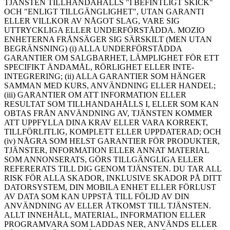
TJÄNSTEN TILLHANDAHÅLLS "I BEFINTLIGT SKICK"
OCH "ENLIGT TILLGÄNGLIGHET", UTAN GARANTI
ELLER VILLKOR AV NÅGOT SLAG, VARE SIG
UTTRYCKLIGA ELLER UNDERFÖRSTÅDDA. MOZIO
ENHETERNA FRÅNSÄGER SIG SÄRSKILT (MEN UTAN
BEGRÄNSNING) (i) ALLA UNDERFÖRSTÅDDA
GARANTIER OM SALGBARHET, LÄMPLIGHET FÖR ETT
SPECIFIKT ÄNDAMÅL, RÖRLIGHET ELLER INTE-
INTEGRERING; (ii) ALLA GARANTIER SOM HÄNGER
SAMMAN MED KURS, ANVÄNDNING ELLER HANDEL;
(iii) GARANTIER OM ATT INFORMATION ELLER
RESULTAT SOM TILLHANDAHÅLLS I, ELLER SOM KAN
OBTAS FRÅN ANVÄNDNING AV, TJÄNSTEN KOMMER
ATT UPPFYLLA DINA KRAV ELLER VARA KORREKT,
TILLFÖRLITLIG, KOMPLETT ELLER UPPDATERAD; OCH
(iv) NÅGRA SOM HELST GARANTIER FÖR PRODUKTER,
TJÄNSTER, INFORMATION ELLER ANNAT MATERIAL
SOM ANNONSERATS, GÖRS TILLGÄNGLIGA ELLER
REFERERATS TILL DIG GENOM TJÄNSTEN. DU TAR ALL
RISK FÖR ALLA SKADOR, INKLUSIVE SKADOR PÅ DITT
DATORSYSTEM, DIN MOBILA ENHET ELLER FÖRLUST
AV DATA SOM KAN UPPSTÅ TILL FÖLJD AV DIN
ANVÄNDNING AV ELLER ÅTKOMST TILL TJÄNSTEN.
ALLT INNEHÅLL, MATERIAL, INFORMATION ELLER
PROGRAMVARA SOM LADDAS NER, ANVÄNDS ELLER