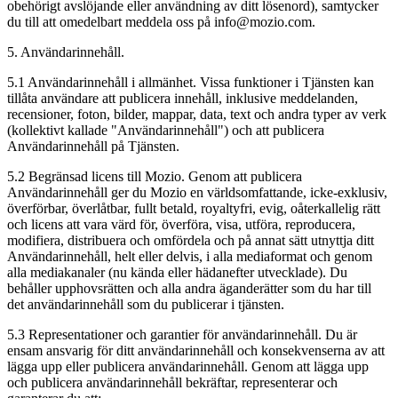
obehörigt avslöjande eller användning av ditt lösenord), samtycker
du till att omedelbart meddela oss på info@mozio.com.
5. Användarinnehåll.
5.1 Användarinnehåll i allmänhet. Vissa funktioner i Tjänsten kan
tillåta användare att publicera innehåll, inklusive meddelanden,
recensioner, foton, bilder, mappar, data, text och andra typer av verk
(kollektivt kallade "Användarinnehåll") och att publicera
Användarinnehåll på Tjänsten.
5.2 Begränsad licens till Mozio. Genom att publicera
Användarinnehåll ger du Mozio en världsomfattande, icke-exklusiv,
överförbar, överlåtbar, fullt betald, royaltyfri, evig, oåterkallelig rätt
och licens att vara värd för, överföra, visa, utföra, reproducera,
modifiera, distribuera och omfördela och på annat sätt utnyttja ditt
Användarinnehåll, helt eller delvis, i alla mediaformat och genom
alla mediakanaler (nu kända eller hädanefter utvecklade). Du
behåller upphovsrätten och alla andra äganderätter som du har till
det användarinnehåll som du publicerar i tjänsten.
5.3 Representationer och garantier för användarinnehåll. Du är
ensam ansvarig för ditt användarinnehåll och konsekvenserna av att
lägga upp eller publicera användarinnehåll. Genom att lägga upp
och publicera användarinnehåll bekräftar, representerar och