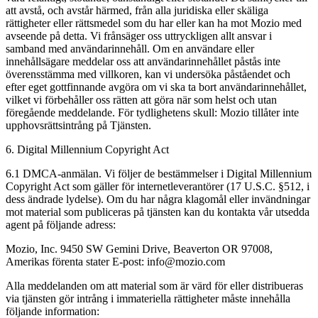
att avstå, och avstår härmed, från alla juridiska eller skäliga
rättigheter eller rättsmedel som du har eller kan ha mot Mozio med
avseende på detta. Vi frånsäger oss uttryckligen allt ansvar i
samband med användarinnehåll. Om en användare eller
innehållsägare meddelar oss att användarinnehållet påstås inte
överensstämma med villkoren, kan vi undersöka påståendet och
efter eget gottfinnande avgöra om vi ska ta bort användarinnehållet,
vilket vi förbehåller oss rätten att göra när som helst och utan
föregående meddelande. För tydlighetens skull: Mozio tillåter inte
upphovsrättsintrång på Tjänsten.
6. Digital Millennium Copyright Act
6.1 DMCA-anmälan. Vi följer de bestämmelser i Digital Millennium
Copyright Act som gäller för internetleverantörer (17 U.S.C. §512, i
dess ändrade lydelse). Om du har några klagomål eller invändningar
mot material som publiceras på tjänsten kan du kontakta vår utsedda
agent på följande adress:
Mozio, Inc. 9450 SW Gemini Drive, Beaverton OR 97008,
Amerikas förenta stater E-post: info@mozio.com
Alla meddelanden om att material som är värd för eller distribueras
via tjänsten gör intrång i immateriella rättigheter måste innehålla
följande information: