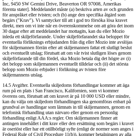
Inc, 9450 SW Gemini Drive, Beaverton OR 97008, Amerikas
förenta stater]. Meddelandet måste (a) beskriva arten av och grunden
för anspråket eller tvisten; och (b) ange den specifika åtgärd som
begärs ("Krav"). Vi samtycker till att i god tro försöka lösa kravet
direkt, men om vi inte når en överenskommelse om att göra det inom
30 dagar efter att meddelandet har mottagits, kan du eller Mozio
inleda ett skiljeförfarande. Under skiljeförfarandet ska beloppet för
eventuella förliknings erbjudanden från dig eller Mozio inte avslöjas
för skiljemannen förrän efter att skiljemannen fattat ett slutligt beslut
och eventuellt utslag; förutsatt att om vår tvist slutligen löses genom
skiljeförfarande till din fördel, ska Mozio betala dig det högre av (i)
det belopp som skiljemannen eventuellt tilldelar och (ii) det största
belopp som Mozio erbjuder i förlikning av tvisten före
skiljemannens utslag.
14.5 Avgifter. Eventuella skiljedoms förhandlingar kommer att äga
rum på en plats i San Francisco, Kalifornien, som vi kommer
överens om, förutsatt att om kravet är på 10 000 USD eller mindre,
kan du välja om skiljedom förhandlingen ska genomföras enbart på
grundval av handlingar som lämnats in till skiljemannen, genom en
telefonisk förhandling utan närvaro eller genom en personlig
förhandling enligt AAA:s regler. Om skiljemannen finner att
antingen innehållet i ditt krav eller den ersättning som begärs i kravet
är oseriöst eller har ett otillbörligt syfte (enligt de normer som anges i
Federal Rule of Civil Procedure 11(b)), kommer betalningen av alla