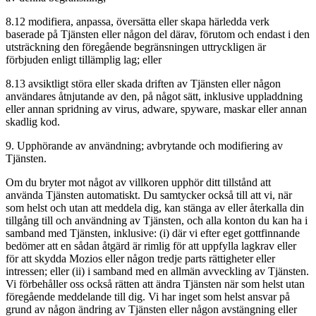
8.12 modifiera, anpassa, översätta eller skapa härledda verk
baserade på Tjänsten eller någon del därav, förutom och endast i den
utsträckning den föregående begränsningen uttryckligen är
förbjuden enligt tillämplig lag; eller
8.13 avsiktligt störa eller skada driften av Tjänsten eller någon
användares åtnjutande av den, på något sätt, inklusive uppladdning
eller annan spridning av virus, adware, spyware, maskar eller annan
skadlig kod.
9. Upphörande av användning; avbrytande och modifiering av
Tjänsten.
Om du bryter mot något av villkoren upphör ditt tillstånd att
använda Tjänsten automatiskt. Du samtycker också till att vi, när
som helst och utan att meddela dig, kan stänga av eller återkalla din
tillgång till och användning av Tjänsten, och alla konton du kan ha i
samband med Tjänsten, inklusive: (i) där vi efter eget gottfinnande
bedömer att en sådan åtgärd är rimlig för att uppfylla lagkrav eller
för att skydda Mozios eller någon tredje parts rättigheter eller
intressen; eller (ii) i samband med en allmän avveckling av Tjänsten.
Vi förbehåller oss också rätten att ändra Tjänsten när som helst utan
föregående meddelande till dig. Vi har inget som helst ansvar på
grund av någon ändring av Tjänsten eller någon avstängning eller