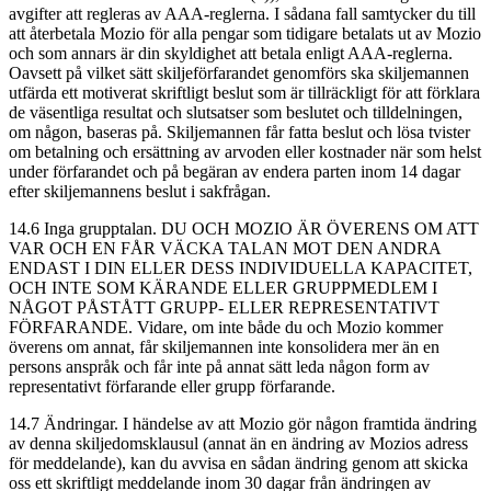
avgifter att regleras av AAA-reglerna. I sådana fall samtycker du till
att återbetala Mozio för alla pengar som tidigare betalats ut av Mozio
och som annars är din skyldighet att betala enligt AAA-reglerna.
Oavsett på vilket sätt skiljeförfarandet genomförs ska skiljemannen
utfärda ett motiverat skriftligt beslut som är tillräckligt för att förklara
de väsentliga resultat och slutsatser som beslutet och tilldelningen,
om någon, baseras på. Skiljemannen får fatta beslut och lösa tvister
om betalning och ersättning av arvoden eller kostnader när som helst
under förfarandet och på begäran av endera parten inom 14 dagar
efter skiljemannens beslut i sakfrågan.
14.6 Inga grupptalan. DU OCH MOZIO ÄR ÖVERENS OM ATT
VAR OCH EN FÅR VÄCKA TALAN MOT DEN ANDRA
ENDAST I DIN ELLER DESS INDIVIDUELLA KAPACITET,
OCH INTE SOM KÄRANDE ELLER GRUPPMEDLEM I
NÅGOT PÅSTÅTT GRUPP- ELLER REPRESENTATIVT
FÖRFARANDE. Vidare, om inte både du och Mozio kommer
överens om annat, får skiljemannen inte konsolidera mer än en
persons anspråk och får inte på annat sätt leda någon form av
representativt förfarande eller grupp förfarande.
14.7 Ändringar. I händelse av att Mozio gör någon framtida ändring
av denna skiljedomsklausul (annat än en ändring av Mozios adress
för meddelande), kan du avvisa en sådan ändring genom att skicka
oss ett skriftligt meddelande inom 30 dagar från ändringen av