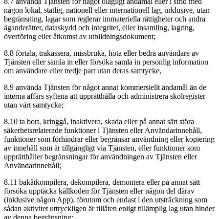
8.7 använda Tjänsten för något olagligt ändamål eller i strid med
någon lokal, statlig, nationell eller internationell lag, inklusive, utan
begränsning, lagar som reglerar immateriella rättigheter och andra
äganderätter, dataskydd och integritet, eller insamling, lagring,
överföring eller åtkomst av utbildningsdokument;
8.8 förtala, trakassera, missbruka, hota eller bedra användare av
Tjänsten eller samla in eller försöka samla in personlig information
om användare eller tredje part utan deras samtycke,
8.9 använda Tjänsten för något annat kommersiellt ändamål än de
interna affärs syftena att upprätthålla och administrera skolregister
utan vårt samtycke;
8.10 ta bort, kringgå, inaktivera, skada eller på annat sätt störa
säkerhetsrelaterade funktioner i Tjänsten eller Användarinnehåll,
funktioner som förhindrar eller begränsar användning eller kopiering
av innehåll som är tillgängligt via Tjänsten, eller funktioner som
upprätthåller begränsningar för användningen av Tjänsten eller
Användarinnehåll;
8.11 bakåtkompilera, dekompilera, demontera eller på annat sätt
försöka upptäcka källkoden för Tjänsten eller någon del därav
(inklusive någon App), förutom och endast i den utsträckning som
sådan aktivitet uttryckligen är tillåten enligt tillämplig lag utan hinder
av denna begränsning;