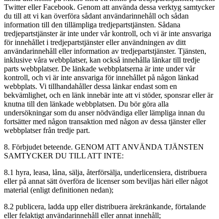
Twitter eller Facebook. Genom att använda dessa verktyg samtycker
du till att vi kan överföra sådant användarinnehåll och sådan
information till den tillämpliga tredjepartstjänsten. Sådana
tredjepartstjänster är inte under vår kontroll, och vi är inte ansvariga
för innehållet i tredjepartstjänster eller användningen av ditt
användarinnehåll eller information av tredjepartstjänster. Tjänsten,
inklusive våra webbplatser, kan också innehålla länkar till tredje
parts webbplatser. De länkade webbplatserna är inte under vår
kontroll, och vi är inte ansvariga för innehållet på någon länkad
webbplats. Vi tillhandahåller dessa länkar endast som en
bekvämlighet, och en länk innebär inte att vi stöder, sponsrar eller är
knutna till den länkade webbplatsen. Du bör göra alla
undersökningar som du anser nödvändiga eller lämpliga innan du
fortsätter med någon transaktion med någon av dessa tjänster eller
webbplatser från tredje part.
8. Förbjudet beteende. GENOM ATT ANVÄNDA TJÄNSTEN
SAMTYCKER DU TILL ATT INTE:
8.1 hyra, leasa, låna, sälja, återförsälja, underlicensiera, distribuera
eller på annat sätt överföra de licenser som beviljas häri eller något
material (enligt definitionen nedan);
8.2 publicera, ladda upp eller distribuera ärekränkande, förtalande
eller felaktigt användarinnehåll eller annat innehåll;