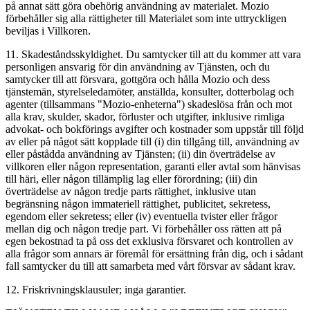
på annat sätt göra obehörig användning av materialet. Mozio
förbehåller sig alla rättigheter till Materialet som inte uttryckligen
beviljas i Villkoren.
11. Skadeståndsskyldighet. Du samtycker till att du kommer att vara
personligen ansvarig för din användning av Tjänsten, och du
samtycker till att försvara, gottgöra och hålla Mozio och dess
tjänstemän, styrelseledamöter, anställda, konsulter, dotterbolag och
agenter (tillsammans "Mozio-enheterna") skadeslösa från och mot
alla krav, skulder, skador, förluster och utgifter, inklusive rimliga
advokat- och bokförings avgifter och kostnader som uppstår till följd
av eller på något sätt kopplade till (i) din tillgång till, användning av
eller påstådda användning av Tjänsten; (ii) din överträdelse av
villkoren eller någon representation, garanti eller avtal som hänvisas
till häri, eller någon tillämplig lag eller förordning; (iii) din
överträdelse av någon tredje parts rättighet, inklusive utan
begränsning någon immateriell rättighet, publicitet, sekretess,
egendom eller sekretess; eller (iv) eventuella tvister eller frågor
mellan dig och någon tredje part. Vi förbehåller oss rätten att på
egen bekostnad ta på oss det exklusiva försvaret och kontrollen av
alla frågor som annars är föremål för ersättning från dig, och i sådant
fall samtycker du till att samarbeta med vårt försvar av sådant krav.
12. Friskrivningsklausuler; inga garantier.