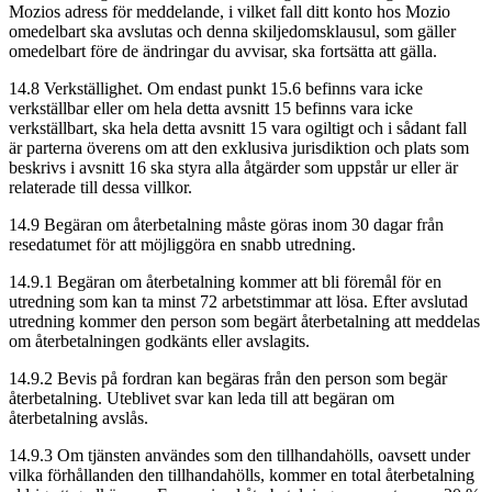
Mozios adress för meddelande, i vilket fall ditt konto hos Mozio
omedelbart ska avslutas och denna skiljedomsklausul, som gäller
omedelbart före de ändringar du avvisar, ska fortsätta att gälla.
14.8 Verkställighet. Om endast punkt 15.6 befinns vara icke
verkställbar eller om hela detta avsnitt 15 befinns vara icke
verkställbart, ska hela detta avsnitt 15 vara ogiltigt och i sådant fall
är parterna överens om att den exklusiva jurisdiktion och plats som
beskrivs i avsnitt 16 ska styra alla åtgärder som uppstår ur eller är
relaterade till dessa villkor.
14.9 Begäran om återbetalning måste göras inom 30 dagar från
resedatumet för att möjliggöra en snabb utredning.
14.9.1 Begäran om återbetalning kommer att bli föremål för en
utredning som kan ta minst 72 arbetstimmar att lösa. Efter avslutad
utredning kommer den person som begärt återbetalning att meddelas
om återbetalningen godkänts eller avslagits.
14.9.2 Bevis på fordran kan begäras från den person som begär
återbetalning. Uteblivet svar kan leda till att begäran om
återbetalning avslås.
14.9.3 Om tjänsten användes som den tillhandahölls, oavsett under
vilka förhållanden den tillhandahölls, kommer en total återbetalning