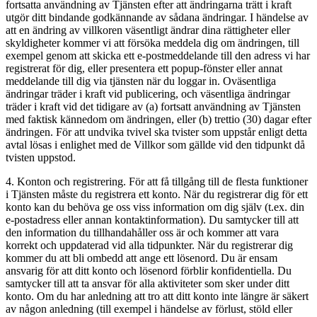
fortsatta användning av Tjänsten efter att ändringarna trätt i kraft
utgör ditt bindande godkännande av sådana ändringar. I händelse av
att en ändring av villkoren väsentligt ändrar dina rättigheter eller
skyldigheter kommer vi att försöka meddela dig om ändringen, till
exempel genom att skicka ett e-postmeddelande till den adress vi har
registrerat för dig, eller presentera ett popup-fönster eller annat
meddelande till dig via tjänsten när du loggar in. Oväsentliga
ändringar träder i kraft vid publicering, och väsentliga ändringar
träder i kraft vid det tidigare av (a) fortsatt användning av Tjänsten
med faktisk kännedom om ändringen, eller (b) trettio (30) dagar efter
ändringen. För att undvika tvivel ska tvister som uppstår enligt detta
avtal lösas i enlighet med de Villkor som gällde vid den tidpunkt då
tvisten uppstod.
4. Konton och registrering. För att få tillgång till de flesta funktioner
i Tjänsten måste du registrera ett konto. När du registrerar dig för ett
konto kan du behöva ge oss viss information om dig själv (t.ex. din
e-postadress eller annan kontaktinformation). Du samtycker till att
den information du tillhandahåller oss är och kommer att vara
korrekt och uppdaterad vid alla tidpunkter. När du registrerar dig
kommer du att bli ombedd att ange ett lösenord. Du är ensam
ansvarig för att ditt konto och lösenord förblir konfidentiella. Du
samtycker till att ta ansvar för alla aktiviteter som sker under ditt
konto. Om du har anledning att tro att ditt konto inte längre är säkert
av någon anledning (till exempel i händelse av förlust, stöld eller