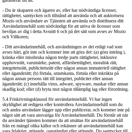
garanterar du att:
- Du är skaparen och ägaren av, eller har nödvändiga licenser,
rättigheter, samtycken och tillstånd att använda och att auktorisera
Mozio och användare av Tjänsten att använda och distribuera ditt
Användarinnehåll som nödvändigt för att utöva de licenser som
beviljas av dig i detta Avsnitt 6 och på det sätt som avses av Mozio
och Villkoren;
- Ditt användarinnehåll, och användningen av det enligt vad som
avses häri, gör inte och kommer inte att göra det: (a) göra intrång i,
kränka eller missbruka någon tredje parts rättigheter, inklusive
upphovsrätt, varumärke, patent, affärshemlighet, moralisk rätt,
integritetsrätt, publicitetsrätt eller någon annan immateriell rättighet
eller äganderätt; (b) förtala, smutskasta, förtala eller inkräkta på
någon annan persons rätt till integritet, publicitet eller annan
äganderätt; (c) innehålla virus, adware, spyware, maskar eller annan
skadlig kod; eller (d) bryta mot någon tillämplig lag eller förordning.
5.4 Friskrivningsklausul för användarinnehåll. Vi har ingen
skyldighet att redigera eller kontrollera Användarinnehåll som du
och andra användare lägger upp eller publicerar, och kommer inte på
något sätt att vara ansvariga för Användarinnehåll. Du förstår att när
du använder tjänsten kommer du att utsättas för användarinnehåll
från en mängd olika källor och erkänner att användarinnehåll kan
vara felaktigt, stötande, oanständigt eller stötande. Du samtycker till