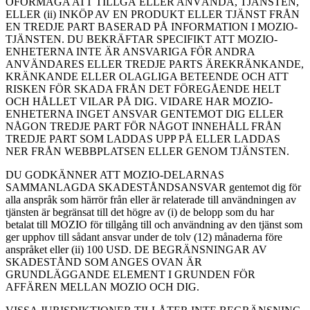
OFÖRMÅGA ATT TILLGÅ ELLER ANVÄNDA, TJÄNSTEN,
ELLER (ii) INKÖP AV EN PRODUKT ELLER TJÄNST FRÅN
EN TREDJE PART BASERAD PÅ INFORMATION I MOZIO-
TJÄNSTEN. DU BEKRÄFTAR SPECIFIKT ATT MOZIO-
ENHETERNA INTE ÄR ANSVARIGA FÖR ANDRA
ANVÄNDARES ELLER TREDJE PARTS ÄREKRÄNKANDE,
KRÄNKANDE ELLER OLAGLIGA BETEENDE OCH ATT
RISKEN FÖR SKADA FRÅN DET FÖREGÅENDE HELT
OCH HÅLLET VILAR PÅ DIG. VIDARE HAR MOZIO-
ENHETERNA INGET ANSVAR GENTEMOT DIG ELLER
NÅGON TREDJE PART FÖR NÅGOT INNEHÅLL FRÅN
TREDJE PART SOM LADDAS UPP PÅ ELLER LADDAS
NER FRÅN WEBBPLATSEN ELLER GENOM TJÄNSTEN.
DU GODKÄNNER ATT MOZIO-DELARNAS
SAMMANLAGDA SKADESTÅNDSANSVAR gentemot dig för
alla anspråk som härrör från eller är relaterade till användningen av
tjänsten är begränsat till det högre av (i) de belopp som du har
betalat till MOZIO för tillgång till och användning av den tjänst som
ger upphov till sådant ansvar under de tolv (12) månaderna före
anspråket eller (ii) 100 USD. DE BEGRÄNSNINGAR AV
SKADESTÅND SOM ANGES OVAN ÄR
GRUNDLÄGGANDE ELEMENT I GRUNDEN FÖR
AFFÄREN MELLAN MOZIO OCH DIG.