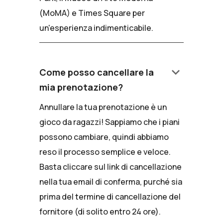
(MoMA) e Times Square per
un'esperienza indimenticabile.
keyboard_arrow_down
Come posso cancellare la
mia prenotazione?
Annullare la tua prenotazione è un
gioco da ragazzi! Sappiamo che i piani
possono cambiare, quindi abbiamo
reso il processo semplice e veloce.
Basta cliccare sul link di cancellazione
nella tua email di conferma, purché sia
prima del termine di cancellazione del
fornitore (di solito entro 24 ore).