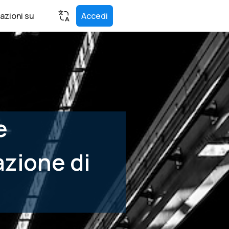
azioni su
Accedi
e
azione di