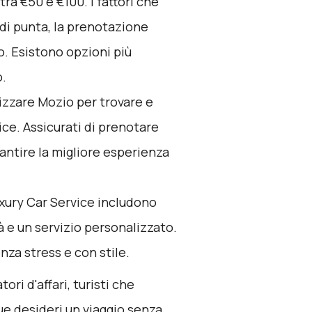
ra €50 e €100. I fattori che
 di punta, la prenotazione
lto. Esistono opzioni più
o.
lizzare
Mozio
per trovare e
ice. Assicurati di prenotare
antire la migliore esperienza
uxury Car Service includono
à e un servizio personalizzato.
nza stress e con stile.
ori d'affari, turisti che
e desideri un viaggio senza