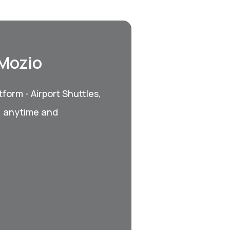
 Mozio
form - Airport Shuttles,
, anytime and