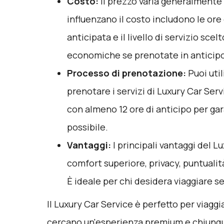
Costo:
Il prezzo varia generalmente t
influenzano il costo includono le ore
anticipata e il livello di servizio sce
economiche se prenotate in anticip
Processo di prenotazione:
Puoi uti
prenotare i servizi di Luxury Car Serv
con almeno 12 ore di anticipo per gar
possibile.
Vantaggi:
I principali vantaggi del L
comfort superiore, privacy, puntualit
È ideale per chi desidera viaggiare se
Il Luxury Car Service è perfetto per viaggiat
cercano un'esperienza premium e chiunqu