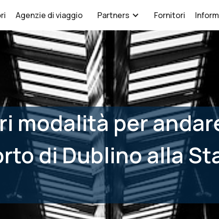
ri
Agenzie di viaggio
Partners
Fornitori
Inform
ori modalità per andar
rto di Dublino alla St