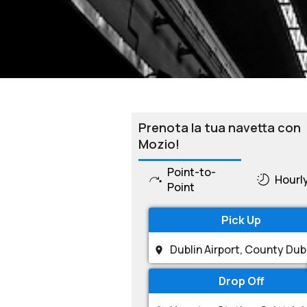
Prenota la tua navetta con
Mozio!
Point-to-
Hourl
Point
Pick Up
Drop Off