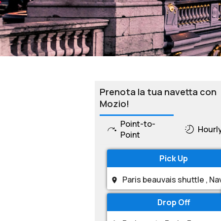
Prenota la tua navetta con
Mozio!
Point-to-
Hourl
Point
Pick Up
Drop Off