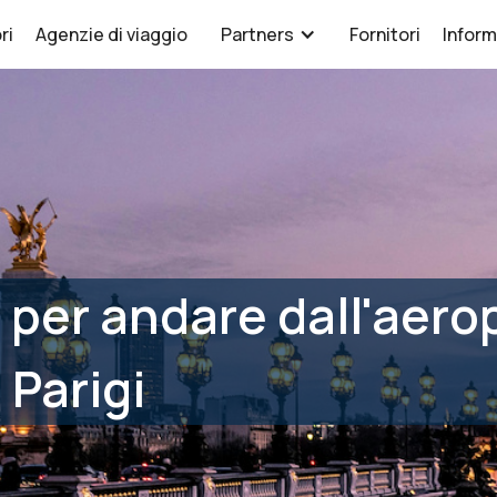
ri
Agenzie di viaggio
Partners
Fornitori
Inform
 per andare dall'aerop
 Parigi