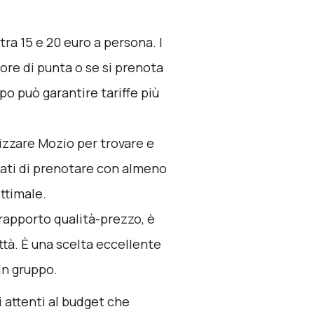
ra 15 e 20 euro a persona. I
re di punta o se si prenota
po può garantire tariffe più
lizzare
Mozio
per trovare e
urati di prenotare con almeno
ttimale.
 rapporto qualità-prezzo, è
ttà. È una scelta eccellente
in gruppo.
ri attenti al budget che