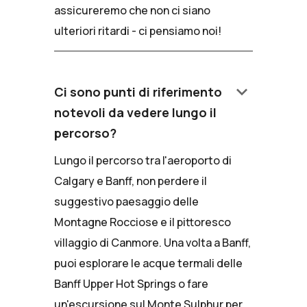
assicureremo che non ci siano
ulteriori ritardi - ci pensiamo noi!
keyboard_arrow_down
Ci sono punti di riferimento
notevoli da vedere lungo il
percorso?
Lungo il percorso tra l'aeroporto di
Calgary e Banff, non perdere il
suggestivo paesaggio delle
Montagne Rocciose e il pittoresco
villaggio di Canmore. Una volta a Banff,
puoi esplorare le acque termali delle
Banff Upper Hot Springs o fare
un'escursione sul Monte Sulphur per