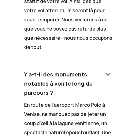
statut de votre vol. Ainsi, dès que
votre vol atterrira, ils seront là pour
vous récupérer. Nous veillerons à ce
que vous ne soyez pas retardé plus
que nécessaire - nous nous occupons
de tout.
keyboard_arrow_down
Y a-t-il des monuments
notables à voir le long du
parcours ?
En route de l'aéroport Marco Polo à
Venise, ne manquez pas de jeter un
coup d'œil à la lagune vénitienne, un
spectacle naturel époustouflant. Une