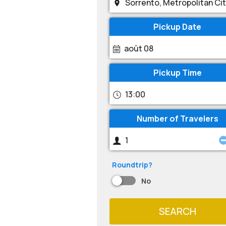
Pickup Date
août 08
Pickup Time
13:00
Number of Travelers
Roundtrip?
No
SEARCH