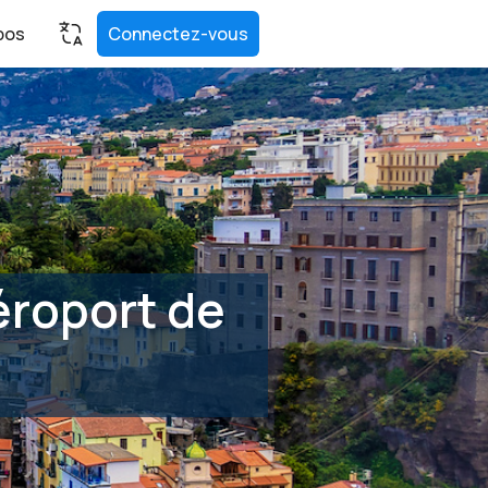
pos
Connectez-vous
éroport de