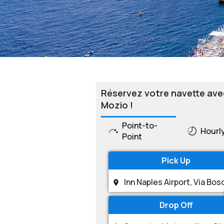
Réservez votre navette ave
Mozio !
Point-to-
Hourl
Point
Pick Up
Drop Off