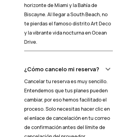
horizonte de Miami y la Bahía de
Biscayne. Al llegar a South Beach, no
te pierdas el famoso distrito Art Deco
y la vibrante vida nocturna en Ocean
Drive.
keyboard_arrow_down
¿Cómo cancelo mi reserva?
Cancelar tu reserva es muy sencillo.
Entendemos que tus planes pueden
cambiar, por eso hemos facilitado el
proceso. Solo necesitas hacer clic en
el enlace de cancelación en tu correo
de confirmación antes del límite de
cancelación del proveedor