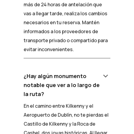
más de 24 horas de antelación que
vas a llegar tarde, realiza los cambios
necesarios en tu reserva. Mantén
informados a los proveedores de
transporte privado o compartido para
evitar inconvenientes.
keyboard_arrow_down
¿Hay algún monumento
notable que ver a lo largo de
la ruta?
En el camino entre Kilkenny y el
Aeropuerto de Dublín, no te pierdas el
Castillo de Kilkenny y la Roca de
Cashel, dos joyas históricas. Al llegar