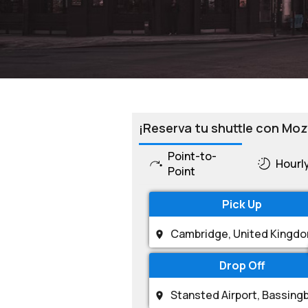
¡Reserva tu shuttle con Moz
Point-to-
Hourl
Point
Pick Up
Drop Off