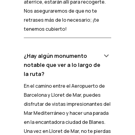
aterrice, estarán allí para recogerte.
Nos aseguraremos de que no te
retrases más de lo necesario; ¡te
tenemos cubierto!
keyboard_arrow_down
¿Hay algún monumento
notable que ver a lo largo de
la ruta?
En el camino entre el Aeropuerto de
Barcelona y Lloret de Mar, puedes
disfrutar de vistas impresionantes del
Mar Mediterráneo y hacer una parada
en la encantadora ciudad de Blanes.
Una vez en Lloret de Mar, no te pierdas