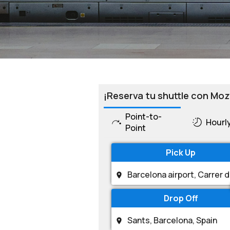
¡Reserva tu shuttle con Moz
Point-to-
Hourl
Point
Pick Up
Drop Off