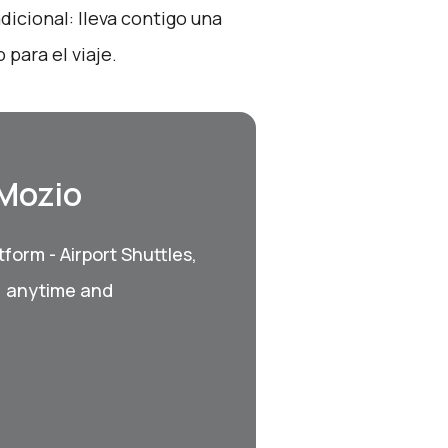
icional: lleva contigo una
para el viaje.
 Mozio
form - Airport Shuttles,
, anytime and