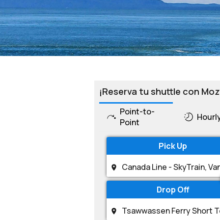
¡Reserva tu shuttle con Moz
Point-to-
Hourl
Point
Pick Up
Drop Off