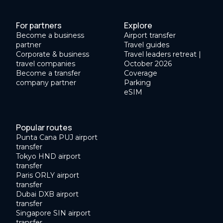
For partners
Explore
Become a business
Airport transfer
partner
Travel guides
Corporate & business
Travel leaders retreat |
travel companies
October 2026
Become a transfer
Coverage
company partner
Parking
eSIM
Popular routes
Punta Cana PUJ airport
transfer
Tokyo HND airport
transfer
Paris ORLY airport
transfer
Dubai DXB airport
transfer
Singapore SIN airport
transfer