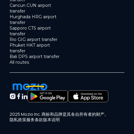
Cancun CUN airport
transfer
Hurghada HRG airport
transfer
Sapporo CTS airport
transfer
Rio GIG airport transfer
Phuket HKT airport
transfer
Bali DPS airport transfer
All routes
2025 Mozio Inc. 商标和品牌是其各自所有者的财产。
隐私政策
服务条款
版本说明