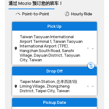
通过 Mozio 预订您的班车！
Point-to-Point
Hourly Ride
Pick Up
Taiwan Taoyuan International
Airport Terminal 1, Taiwan Taoyuan
International Airport (TPE),
Hangzhan South Road, Sanshi
Village, Dayuan District, Taoyuan
City, Taiwan
Drop Off
Taipei Main Station, 忠孝西路1段
Liming Village, Zhongzheng
District, Taipei City, Taiwan
Pickup Date