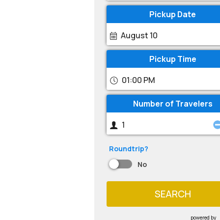
Pickup Date
August 10
Pickup Time
01:00 PM
Number of Travelers
Roundtrip?
No
SEARCH
powered by