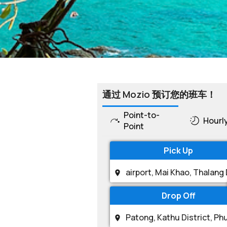
通过 Mozio 预订您的班车！
Point-to-
Hourl
Point
Pick Up
Drop Off