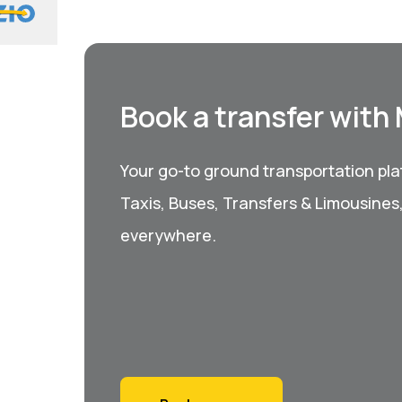
Book a transfer with
Your go-to ground transportation plat
Taxis, Buses, Transfers & Limousines
everywhere.