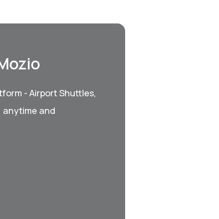
 Mozio
form - Airport Shuttles,
, anytime and