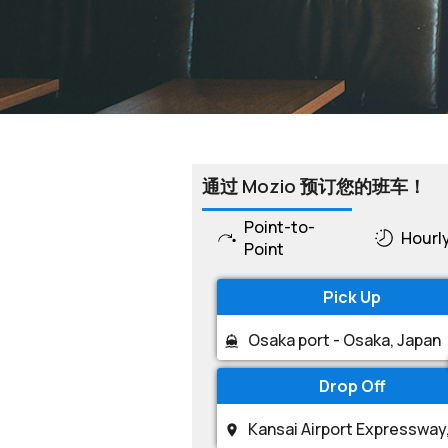
通过 Mozio 预订您的班车！
Point-to-
Hourl
Point
Pick Up
Drop Off