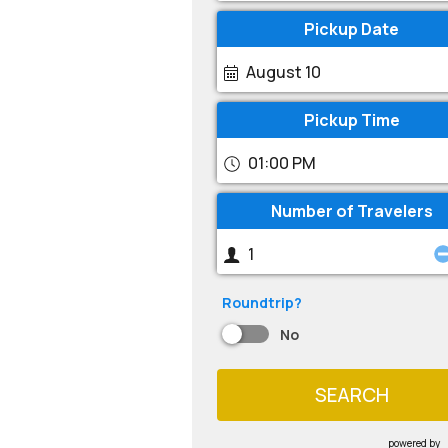
Pickup Date
August 10
Pickup Time
01:00 PM
Number of Travelers
Roundtrip?
No
SEARCH
powered by