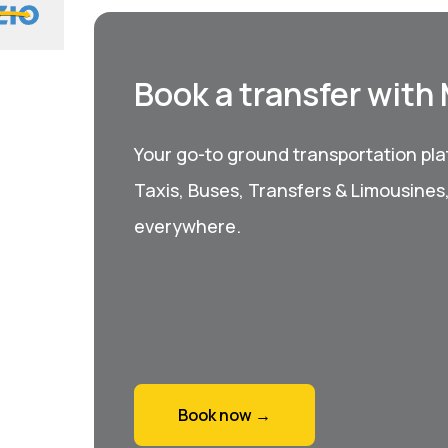
Book a transfer with
Your go-to ground transportation plat
Taxis, Buses, Transfers & Limousines
everywhere.
Book now →