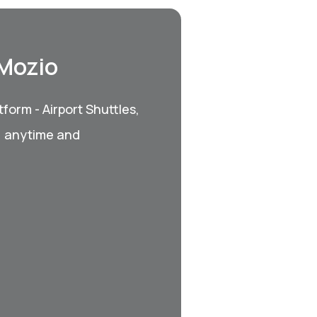
 Mozio
form - Airport Shuttles,
, anytime and