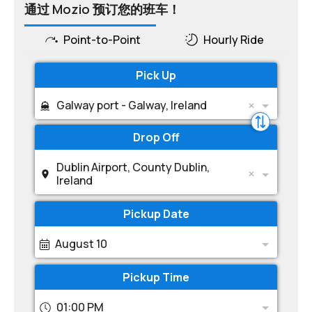
通过 Mozio 预订您的班车！
Point-to-Point
Hourly Ride
Pick Up
Galway port - Galway, Ireland
Drop Off
Dublin Airport, County Dublin,
Ireland
Pickup Date
August 10
Pickup Time
01:00 PM