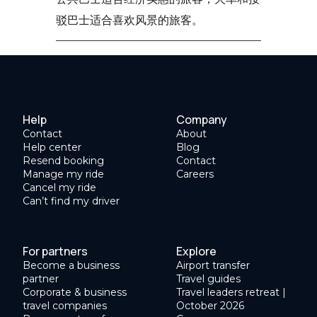
驳巴士适合喜欢风景的旅客。
Help
Company
Contact
About
Help center
Blog
Resend booking
Contact
Manage my ride
Careers
Cancel my ride
Can’t find my driver
For partners
Explore
Become a business
Airport transfer
partner
Travel guides
Corporate & business
Travel leaders retreat |
travel companies
October 2026