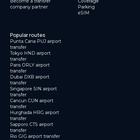
Become a transfer
Coverage
company partner
Parking
eSIM
Popular routes
Punta Cana PUJ airport
transfer
Tokyo HND airport
transfer
Paris ORLY airport
transfer
Dubai DXB airport
transfer
Singapore SIN airport
transfer
Cancun CUN airport
transfer
Hurghada HRG airport
transfer
Sapporo CTS airport
transfer
Rio GIG airport transfer