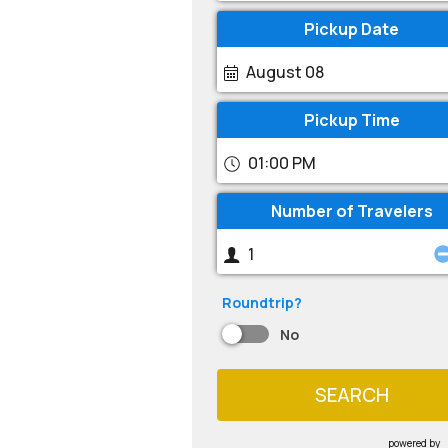
Pickup Date
August 08
Pickup Time
01:00 PM
Number of Travelers
Roundtrip?
No
SEARCH
powered by