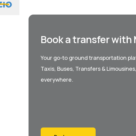
Book a transfer with
Your go-to ground transportation plat
Taxis, Buses, Transfers & Limousines
everywhere.