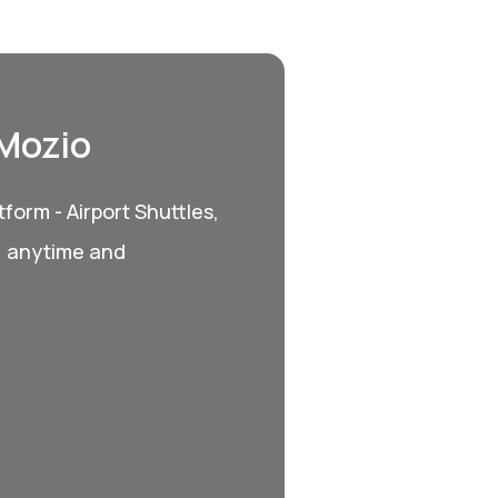
 Mozio
form - Airport Shuttles,
, anytime and