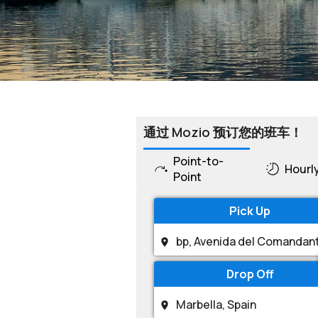
通过 Mozio 预订您的班车！
Point-to-
Hourl
Point
Pick Up
Drop Off