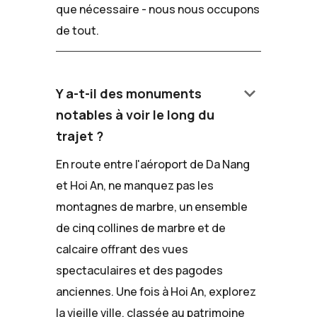
que nécessaire - nous nous occupons
de tout.
keyboard_arrow_down
Y a-t-il des monuments
notables à voir le long du
trajet ?
En route entre l'aéroport de Da Nang
et Hoi An, ne manquez pas les
montagnes de marbre, un ensemble
de cinq collines de marbre et de
calcaire offrant des vues
spectaculaires et des pagodes
anciennes. Une fois à Hoi An, explorez
la vieille ville, classée au patrimoine