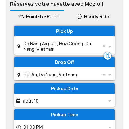
Réservez votre navette avec Mozio !
Point-to-Point
Hourly Ride
Pick Up
Da Nang Airport, Hoa Cuong, Da
Nang, Vietnam
Drop Off
Hoi An, Da Nang, Vietnam
Pickup Date
août 10
Pickup Time
01:00 PM