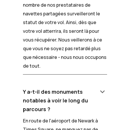
nombre de nos prestataires de
navettes partagées surveilleront le
statut de votre vol. Ainsi, dès que
votre vol atterrira, ils seront là pour
vous récupérer. Nous veillerons à ce
que vous ne soyez pas retardé plus
que nécessaire - nous nous occupons
de tout.
keyboard_arrow_down
Y a-t-il des monuments
notables à voir le long du
parcours ?
En route de l'aéroport de Newark à
Times Square, ne manquez pas de