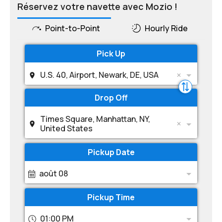
Réservez votre navette avec Mozio !
Point-to-Point
Hourly Ride
Pick Up
U.S. 40, Airport, Newark, DE, USA
Drop Off
Times Square, Manhattan, NY,
United States
Pickup Date
août 08
Pickup Time
01:00 PM