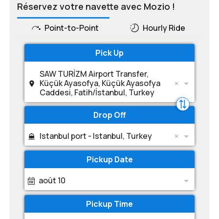
Réservez votre navette avec Mozio !
Point-to-Point
Hourly Ride
Pick Up
SAW TURİZM Airport Transfer,
Küçük Ayasofya, Küçük Ayasofya
Caddesi, Fatih/İstanbul, Turkey
Drop Off
Istanbul port - Istanbul, Turkey
Pickup Date
août 10
Pickup Time