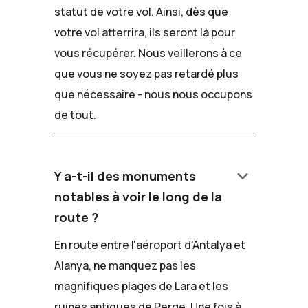
statut de votre vol. Ainsi, dès que
votre vol atterrira, ils seront là pour
vous récupérer. Nous veillerons à ce
que vous ne soyez pas retardé plus
que nécessaire - nous nous occupons
de tout.
keyboard_arrow_down
Y a-t-il des monuments
notables à voir le long de la
route ?
En route entre l'aéroport d'Antalya et
Alanya, ne manquez pas les
magnifiques plages de Lara et les
ruines antiques de Perge. Une fois à