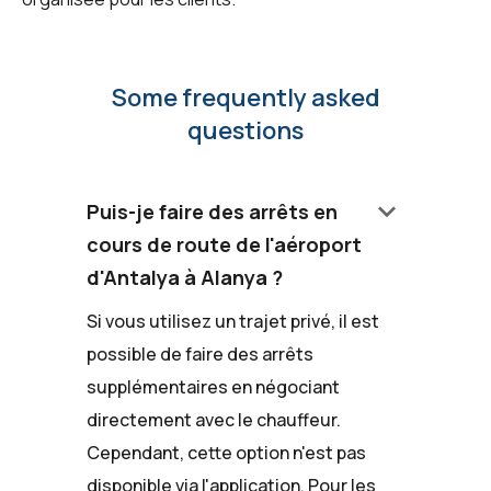
Some frequently asked
questions
keyboard_arrow_down
Puis-je faire des arrêts en
cours de route de l'aéroport
d'Antalya à Alanya ?
Si vous utilisez un trajet privé, il est
possible de faire des arrêts
supplémentaires en négociant
directement avec le chauffeur.
Cependant, cette option n'est pas
disponible via l'application. Pour les