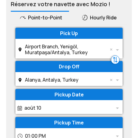
Réservez votre navette avec Mozio !
Point-to-Point
Hourly Ride
Pick Up
Airport Branch, Yenigöl,
Muratpaşa/Antalya, Turkey
Drop Off
Alanya, Antalya, Turkey
Pickup Date
août 10
Pickup Time
01:00 PM