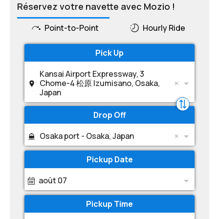
Réservez votre navette avec Mozio !
Point-to-Point
Hourly Ride
Pick Up
Kansai Airport Expressway, 3
Chome-4 松原 Izumisano, Osaka,
Japan
Drop Off
Osaka port - Osaka, Japan
Pickup Date
août 07
Pickup Time