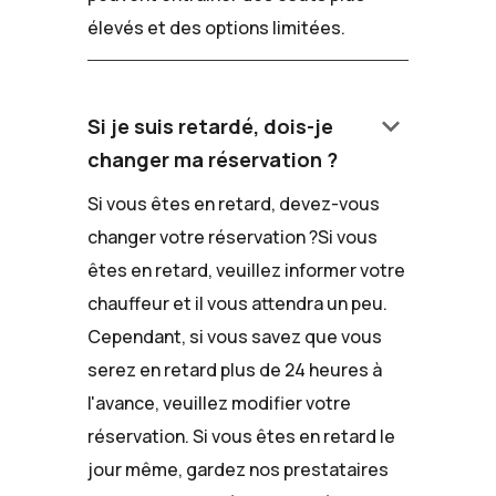
élevés et des options limitées.
keyboard_arrow_down
Si je suis retardé, dois-je
changer ma réservation ?
Si vous êtes en retard, devez-vous
changer votre réservation ?Si vous
êtes en retard, veuillez informer votre
chauffeur et il vous attendra un peu.
Cependant, si vous savez que vous
serez en retard plus de 24 heures à
l'avance, veuillez modifier votre
réservation. Si vous êtes en retard le
jour même, gardez nos prestataires