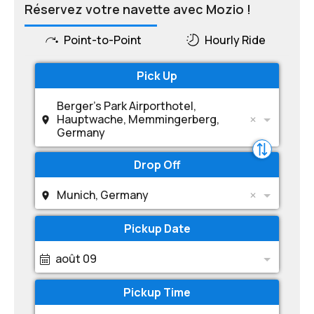
Réservez votre navette avec Mozio !
Point-to-Point
Hourly Ride
Pick Up
Berger's Park Airporthotel,
Hauptwache, Memmingerberg,
Germany
Drop Off
Munich, Germany
Pickup Date
août 09
Pickup Time