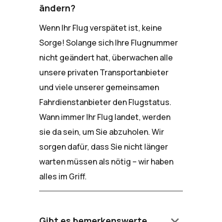
ändern?
Wenn Ihr Flug verspätet ist, keine
Sorge! Solange sich Ihre Flugnummer
nicht geändert hat, überwachen alle
unsere privaten Transportanbieter
und viele unserer gemeinsamen
Fahrdienstanbieter den Flugstatus.
Wann immer Ihr Flug landet, werden
sie da sein, um Sie abzuholen. Wir
sorgen dafür, dass Sie nicht länger
warten müssen als nötig – wir haben
alles im Griff.
keyboard_arrow_down
Gibt es bemerkenswerte