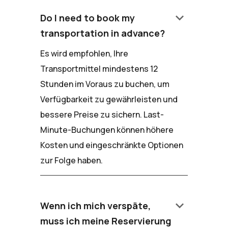
keyboard_arrow_down
Do I need to book my
transportation in advance?
Es wird empfohlen, Ihre
Transportmittel mindestens 12
Stunden im Voraus zu buchen, um
Verfügbarkeit zu gewährleisten und
bessere Preise zu sichern. Last-
Minute-Buchungen können höhere
Kosten und eingeschränkte Optionen
zur Folge haben.
keyboard_arrow_down
Wenn ich mich verspäte,
muss ich meine Reservierung