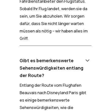
Fahrdienstanbieter den Flugstatus.
Sobald Ihr Flug landet, werden sie da
sein, um Sie abzuholen. Wir sorgen
dafür, dass Sie nicht länger warten
müssen als nötig – wir haben alles im
Griff.
keyboard_arrow_down
Gibt es bemerkenswerte
Sehenswürdigkeiten entlang
der Route?
Entlang der Route vom Flughafen
Beauvais nach Disneyland Paris gibt
es einige bemerkenswerte
Sehenswürdigkeiten, wie die