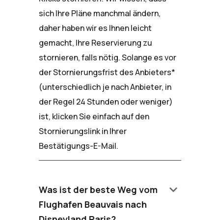
sich Ihre Pläne manchmal ändern,
daher haben wir es Ihnen leicht
gemacht, Ihre Reservierung zu
stornieren, falls nötig. Solange es vor
der Stornierungsfrist des Anbieters*
(unterschiedlich je nach Anbieter, in
der Regel 24 Stunden oder weniger)
ist, klicken Sie einfach auf den
Stornierungslink in Ihrer
Bestätigungs-E-Mail.
keyboard_arrow_down
Was ist der beste Weg vom
Flughafen Beauvais nach
Disneyland Paris?