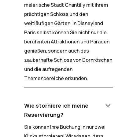
malerische Stadt Chantilly mit ihrem
prächtigen Schloss und den
weitläufigen Gärten. In Disneyland
Paris selbst können Sie nicht nur die
berühmten Attraktionen und Paraden
genießen, sondern auch das
zauberhafte Schloss von Dornröschen
und die aufregenden
Themenbereiche erkunden.
keyboard_arrow_down
Wie storniere ich meine
Reservierung?
Sie können Ihre Buchung in nur zwei
Klicks stornieren! Wir wissen, dass