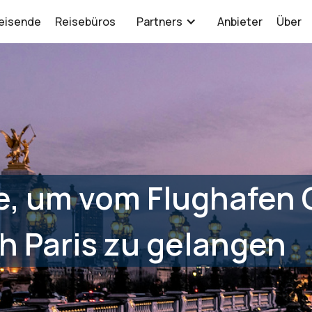
eisende
Reisebüros
Partners
Anbieter
Über
e, um vom Flughafen 
h Paris zu gelangen