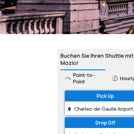
Buchen Sie Ihren Shuttle mit
Mozio!
Point-to-
Hourl
Point
Pick Up
Drop Off