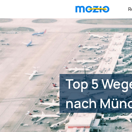
R
Top 5 Weg
nach Münc