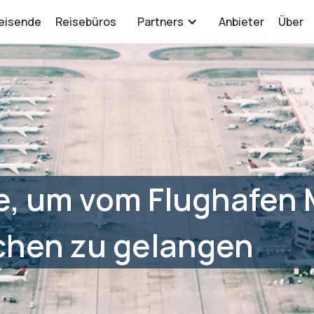
eisende
Reisebüros
Partners
Anbieter
Über
e, um vom Flughafen
hen zu gelangen