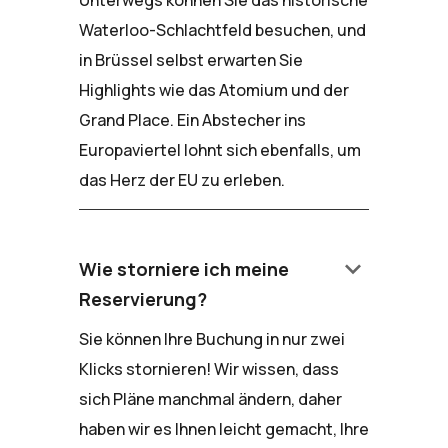
Unterwegs können Sie das historische
Waterloo-Schlachtfeld besuchen, und
in Brüssel selbst erwarten Sie
Highlights wie das Atomium und der
Grand Place. Ein Abstecher ins
Europaviertel lohnt sich ebenfalls, um
das Herz der EU zu erleben.
keyboard_arrow_down
Wie storniere ich meine
Reservierung?
Sie können Ihre Buchung in nur zwei
Klicks stornieren! Wir wissen, dass
sich Pläne manchmal ändern, daher
haben wir es Ihnen leicht gemacht, Ihre