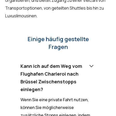
organisieren, und bietet Zugang zu einer Vielzahl von
Transportoptionen, von geteilten Shuttles bis hin zu
Luxuslimousinen.
Einige häufig gestellte
Fragen
keyboard_arrow_down
Kann ich auf dem Weg vom
Flughafen Charleroi nach
Brüssel Zwischenstopps
einlegen?
Wenn Sie eine private Fahrt nutzen,
können Sie möglicherweise
zusätzliche Stopps einlegen, indem