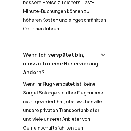
bessere Preise zu sichern. Last-
Minute-Buchungen können zu
höheren Kosten und eingeschränkten
Optionen führen.
keyboard_arrow_down
Wenn ich verspätet bin,
muss ich meine Reservierung
ändern?
Wenn Ihr Flug verspätet ist, keine
Sorge! Solange sich Ihre Flugnummer
nicht geändert hat, überwachen alle
unsere privaten Transportanbieter
und viele unserer Anbieter von
Gemeinschaftsfahrten den