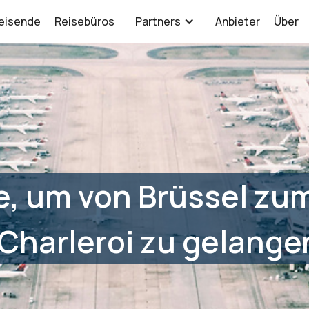
eisende
Reisebüros
Partners
Anbieter
Über
e, um von Brüssel zu
Charleroi zu gelange