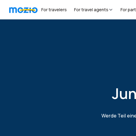
For travelers
For travel agents
For par
Jun
Werde Teil ein